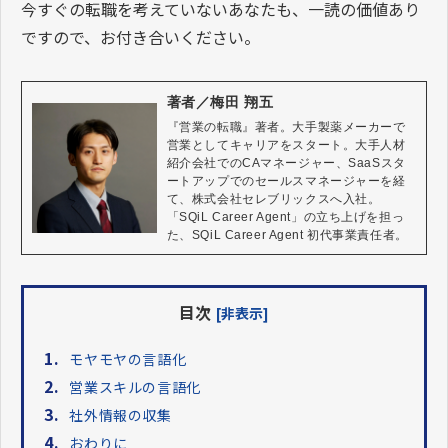
今すぐの転職を考えていないあなたも、一読の価値あり
ですので、お付き合いください。
著者／梅田 翔五
『営業の転職』著者。大手製薬メーカーで
営業としてキャリアをスタート。大手人材
紹介会社でのCAマネージャー、SaaSスタ
ートアップでのセールスマネージャーを経
て、株式会社セレブリックスへ入社。
「SQiL Career Agent」の立ち上げを担っ
た、SQiL Career Agent 初代事業責任者。
目次
[非表示]
1.
モヤモヤの言語化
2.
営業スキルの言語化
3.
社外情報の収集
4.
おわりに