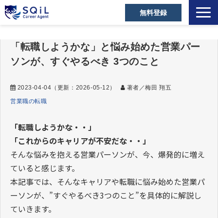
無料登録
選ばれる理由
「転職しようかな」と悩み始めた営業パー
キャリアアドバイザー
ソンが、すぐやるべき 3つのこと
営業職の転職成功事例
ご利用者の声
2023-04-04
（更新：
2026-05-12
）
著者／梅田 翔五
営業職の転職
営業の転職Tips
セミナー・メディア
「転職しようかな・・」
「これからのキャリアが不安だな・・」
お役立ち資料
そんな悩みを抱える営業パーソンが、今、爆発的に増え
よくあるご質問
ていると感じます。
本記事では、そんなキャリアや転職に悩み始めた営業パ
ーソンが、”すぐやるべき3つのこと”を具体的に解説し
ていきます。