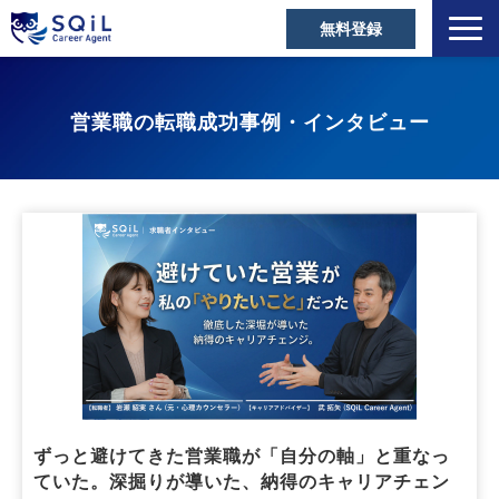
無料登録
選ばれる理由
営業職の転職成功事例・インタビュー
キャリアアドバイザー
営業職の転職成功事例
ご利用者の声
営業の転職Tips
セミナー・メディア
お役立ち資料
よくあるご質問
ずっと避けてきた営業職が「自分の軸」と重なっ
ていた。深掘りが導いた、納得のキャリアチェン