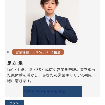
営業職種（IS/FS/CS）に精通
足立 隼
toC・toB、IS・FSと幅広く営業を経験。夢を追っ
た原体験を活かし、あなたの営業キャリアの軸を一
緒に磨きます。
このアドバイザーを見る
ボタン