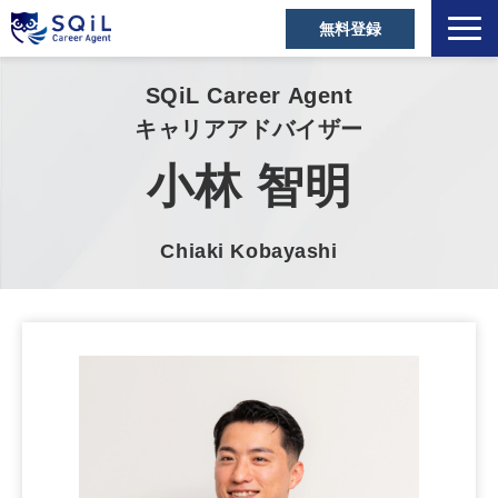
無料登録
選ばれる理由
SQiL Career Agent
キャリアアドバイザー
キャリアアドバイザー
営業職の転職成功事例
小林 智明
ご利用者の声
営業の転職Tips
Chiaki Kobayashi
セミナー・メディア
お役立ち資料
よくあるご質問