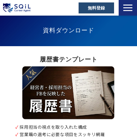
無料登録
選ばれる理由
資料ダウンロード
キャリアアドバイザー
営業職の転職成功事例
ご利用者の声
履歴書テンプレート
営業の転職Tips
セミナー・メディア
お役立ち資料
よくあるご質問
✓
採用担当の視点を取り入れた構成
✓
営業職の選考に必要な項目をスッキリ網羅