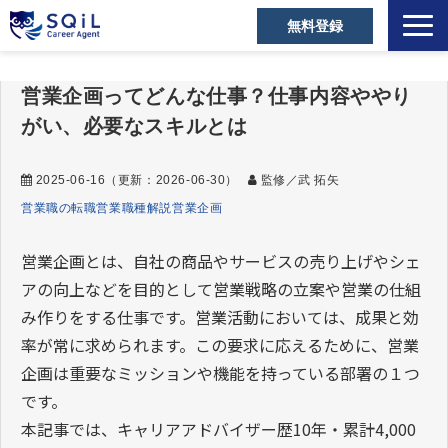
無料登録
選ばれる理由
営業企画ってどんな仕事？仕事内容ややり
キャリアアドバイザー
がい、必要なスキルとは
営業職の転職成功事例
ご利用者の声
2025-06-16
（更新：
2026-06-30
）
監修／武 拓矢
営業職の転職
営業職種解説
営業企画
営業の転職Tips
セミナー・メディア
営業企画とは、自社の商品やサービスの売り上げやシェ
アの向上などを目的として営業戦略の立案や営業の仕組
お役立ち資料
み作りをする仕事です。営業活動においては、成果と効
よくあるご質問
率が常に求められます。この要求に応えるために、営業
企画は重要なミッションや機能を持っている部署の１つ
です。
本記事では、キャリアアドバイザー歴10年・累計4,000