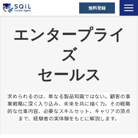
無料登録
選ばれる理由
エンタープライ
キャリアアドバイザー
営業職の転職成功事例
ズ
ご利用者の声
営業の転職Tips
セールス
セミナー・メディア
お役立ち資料
求められるのは、単なる製品知識ではない。顧客の事
よくあるご質問
業戦略に深く入り込み、未来を共に描く力。その戦略
的な仕事内容、必要なスキルセット、キャリアの頂点
まで、経験者の実体験をもとに解説します。