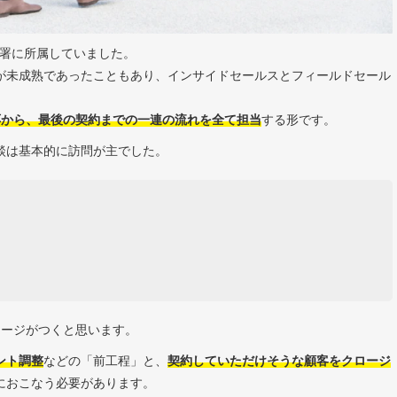
部署に所属していました。
が未成熟であったこともあり、インサイドセールスとフィールドセール
応から、最後
の
契約まで
の
一連の流れを全て担当
する形です。
談は基本的に訪問が主でした。
メージがつくと思います。
ント調整
などの「前工程」と、
契約していただけそうな顧客をクロージ
におこなう必要があります。