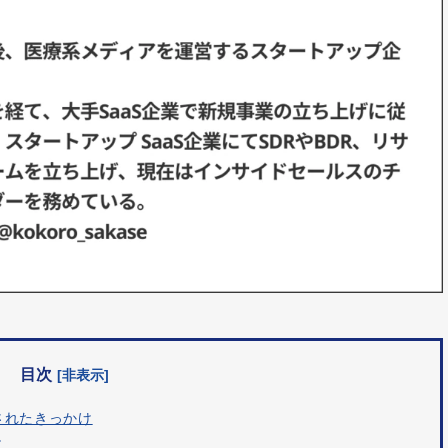
目次
[非表示]
されたきっかけ
と