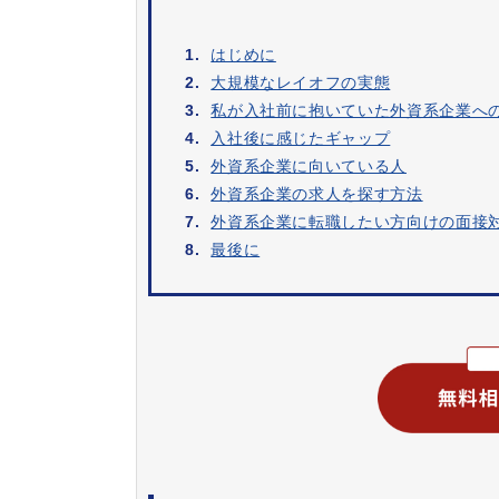
1.
はじめに
2.
大規模なレイオフの実態
3.
私が入社前に抱いていた外資系企業へ
4.
入社後に感じたギャップ
5.
外資系企業に向いている人
6.
外資系企業の求人を探す方法
7.
外資系企業に転職したい方向けの面接
8.
最後に