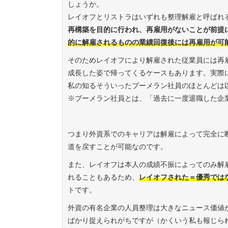
しょうか。
レイオフとリストラはいずれも整理解雇と呼ばれ
再構築を目的に行われ、再雇用がないことが前提
的
に
解雇されるものの業績回復後
に
は
再雇用
が
可
そのためレイオフにより解雇された従業員には再
成長した姿で帰ってくるケースもあります。実際
私の知るそういったブーメラン社員のほとんどは
※ブーメラン社員とは、「過去に一度退職した企
つまり外資系でのキャリアは解雇によって完全に
道を戻すことが可能なのです。
また、レイオフは本人の成績不振によってのみ解
れることもあるため、
レイオフされた＝優秀で
は
トです。
外資の有名企業の人員整理は大きなニュース価値
ばかり捉えられがちですが（かくいう私も報じら