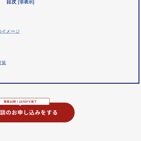
目次
[非表示]
のイメージ
対策