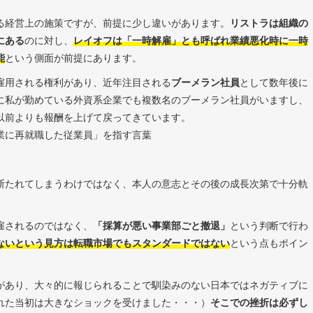
る経営上の施策ですが、前提に少し違いがあります。
リストラは組織の
にある
のに対し、
レイオフは「一時解雇」とも呼ばれ業績悪化時
に
一時
能
という側面が前提にあります。
雇用される権利があり、近年注目される
ブーメラン社員
として数年後に
に私が勤めている外資系企業でも複数名のブーメラン社員がいますし、
以前よりも報酬を上げて戻ってきています。
業に再就職した従業員」を指す言葉
断たれてしまうわけではなく、本人の意志とその後の成長次第で十分軌
雇されるのではなく、
「採算が悪い事業部ごと撤退」
という判断で行わ
ないという見方
は
転職市場でもスタンダードで
は
ない
という点もポイン
があり、大々的に報じられることで馴染みのない日本ではネガティブに
れた当初は大きなショックを受けました・・・）
そこでの挫折は必ずし