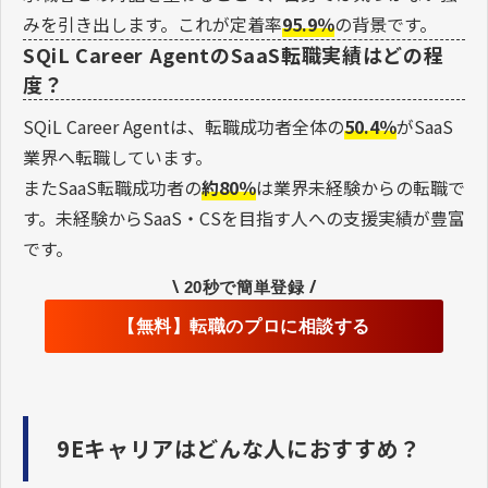
みを引き出します。これが定着率
95.9％
の背景です。
SQiL Career AgentのSaaS転職実績はどの程
度？
SQiL Career Agentは、転職成功者全体の
50.4％
がSaaS
業界へ転職しています。
またSaaS転職成功者の
約80％
は業界未経験からの転職で
す。未経験からSaaS・CSを目指す人への支援実績が豊富
です。
\
/
20秒で簡単登録
【無料】転職のプロに相談する
9Eキャリアはどんな人におすすめ？