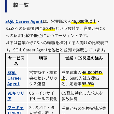
較一覧
SQiL Career Agent
は、営業職求人
46,000件以上
・
SaaSへの転職者割合
50.4％
という数値で、営業からCS
への転職比較で優位に立つエージェントです。
以下は営業からCSへの転職を検討する人向けの比較表で
す。SQiL Career Agentを他社と並列で掲載しています。
サービス
特徴
営業・CS関連の強み
名
SQiL
営業特化・株式
営業職求人
46,000件以
Career
会社セレブリッ
上
、SaaS入社支援62
Agent
クス運営
名、定着率
95.9％
9Eキャリ
CS・インサイ
CS職に特化した求人を
ア
ドセールス特化
多数保有
マーキャ
SaaS／IT・
法
営業からの転換実績が豊
リNEXT
人
営業に強い