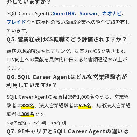
介していますか？
SQiL Career Agentは
SmartHR
、
Sansan
、
カオナビ
、
プレイド
など成長性の高いSaaS企業への紹介実績を有し
ています。
Q5. 営業経験はCS転職でどう評価されますか？
顧客の課題解決やヒアリング、提案力がCSで活きます。
LTV向上への貢献を具体的に伝えると書類通過率が上が
ります。
Q6. SQiL Career Agentはどんな営業経験者が
利用していますか？
SQiL Career Agentの転職相談者1,000名のうち、営業経
験者は
888名
、法人営業経験者は
525名
、無形法人営業経
験者は
389名
です。
※初回面談日2025年4月~2026年3月
Q7. 9EキャリアとSQiL Career Agentの違いは