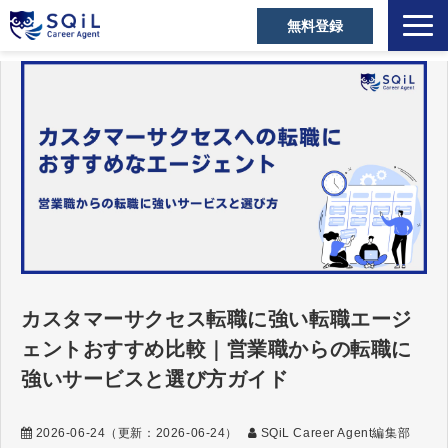
無料登録
選ばれる理由
キャリアアドバイザー
営業職の転職成功事例
ご利用者の声
営業の転職Tips
セミナー・メディア
お役立ち資料
カスタマーサクセス転職に強い転職エージ
よくあるご質問
ェントおすすめ比較｜営業職からの転職に
強いサービスと選び方ガイド
2026-06-24
（更新：
2026-06-24
）
SQiL Career Agent編集部