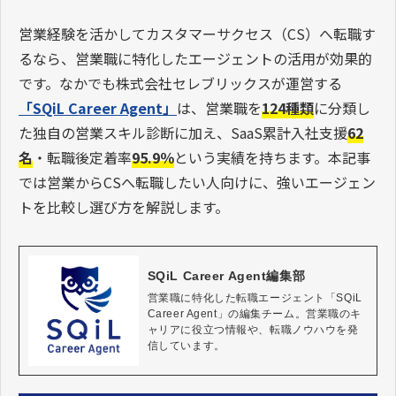
営業経験を活かしてカスタマーサクセス（CS）へ転職す
るなら、営業職に特化したエージェントの活用が効果的
です。なかでも株式会社セレブリックスが運営する
「SQiL Career Agent」
は、営業職を
124種類
に分類し
た独自の営業スキル診断に加え、SaaS累計入社支援
62
名
・転職後定着率
95.9％
という実績を持ちます。本記事
では営業からCSへ転職したい人向けに、強いエージェン
トを比較し選び方を解説します。
SQiL Career Agent編集部
営業職に特化した転職エージェント「SQiL 
Career Agent」の編集チーム。営業職のキ
ャリアに役立つ情報や、転職ノウハウを発