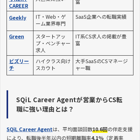
富
CAREER
IT・Web・ゲ
SaaS企業への転職実績
Geekly
ーム業界専門
Green
スタートアッ
IT系CS求人の掲載が豊
プ・ベンチャー
富
求人
ビズリー
ハイクラス向け
大手SaaSのCSマネージ
チ
スカウト
ャー職
SQiL Career Agentが営業からCS転
職に強い理由とは？
SQiL Career Agent
は、平均面談回数
10.6回
の伴走支援
により、転職後半年以内の短期離職率
4.1％
（定着率