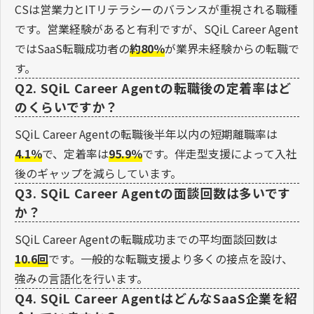
CSは営業力とITリテラシーのバランスが重視される職種
です。営業経験があると有利ですが、SQiL Career Agent
ではSaaS転職成功者の
約80％
が業界未経験からの転職で
す。
Q2. SQiL Career Agentの転職後の定着率はど
のくらいですか？
SQiL Career Agentの転職後半年以内の短期離職率は
4.1％
で、定着率は
95.9％
です。伴走型支援によって入社
後のギャップを減らしています。
Q3. SQiL Career Agentの面談回数は多いです
か？
SQiL Career Agentの転職成功までの平均面談回数は
10.6回
です。一般的な転職支援より多くの接点を設け、
強みの言語化を行います。
Q4. SQiL Career AgentはどんなSaaS企業を紹