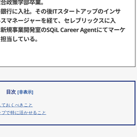
目次
[非表示]
しておくべきこと
ップで特に活かせること