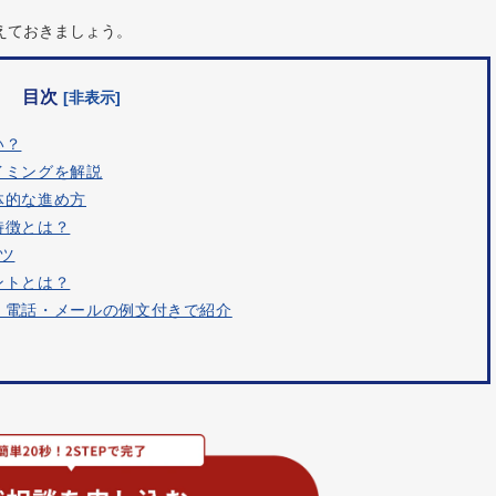
えておきましょう。
目次
[非表示]
い？
イミングを解説
体的な進め方
特徴とは？
ツ
ントとは？
・電話・メールの例文付きで紹介