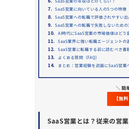
6.
SaaS営業の年収はどのくらい？
7.
SaaS営業に向いている人の5つの特徴
8.
SaaS営業への転職で評価されやすい
9.
SaaS営業への転職で失敗しないため
10.
AI時代にSaaS営業の市場価値はど
11.
SaaS業界に強い転職エージェントの
12.
SaaS営業に転職する前に読むべき書
13.
よくある質問（FAQ）
14.
まとめ：営業経験を武器にSaaS営
＼ 簡
【無料
SaaS営業とは？従来の営