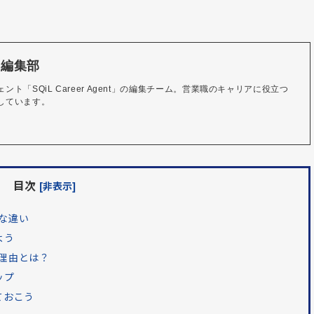
ent編集部
ト「SQiL Career Agent」の編集チーム。営業職のキャリアに役立つ
目次
[非表示]
的な違い
よう
い理由とは？
ップ
ておこう