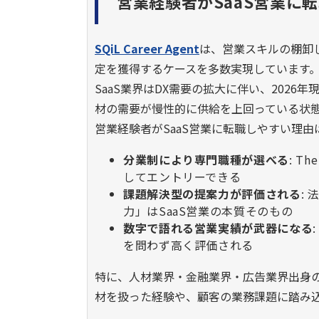
営業経験者がSaaS営業に
SQiL Career Agent
は、営業スキルの棚卸
定を獲得するケースを多数実現しています
SaaS業界はDX需要の拡大に伴い、202
材の需要が慢性的に供給を上回っている状
営業経験者がSaaS営業に転職しやすい理由
分業制により専門職種が選べる
: 
してエントリーできる
課題解決型の提案力が評価される
:
力」はSaaS営業の本質そのもの
数字で語れる営業実績が武器になる
を問わず高く評価される
特に、人材業界・金融業界・広告業界出身の
材を扱った経験や、顧客の業務課題に踏み