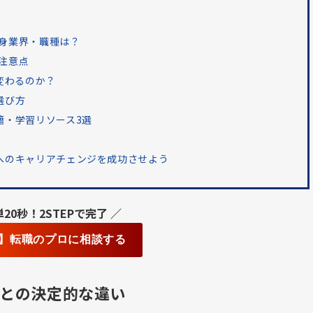
出身業界・職種は？
の注意点
う変わるのか？
選び方
籍・学習リソース3選
業へのキャリアチェンジを成功させよう
単20秒！2STEPで完了 ／
】転職のプロに相談する
業との決定的な違い