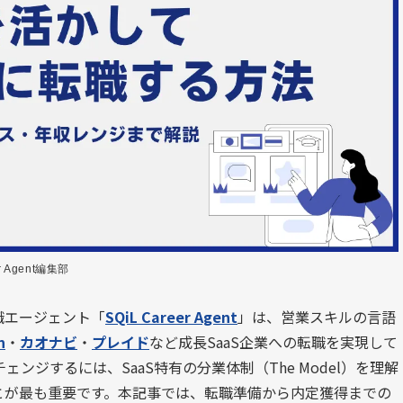
er Agent編集部
職エージェント「
SQiL Career Agent
」は、営業スキルの言語
n
・
カオナビ
・
プレイド
など成長SaaS企業への転職を実現して
ェンジするには、SaaS特有の分業体制（The Model）を理解
とが最も重要です。本記事では、転職準備から内定獲得までの