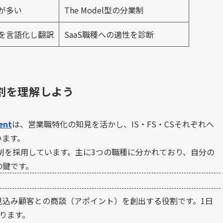
が多い
The Model型の分業制
を言語化し翻訳
SaaS職種への適性を診断
役割を理解しよう
ent
は、営業職特化の知見を活かし、IS・FS・CSそれぞれへ
います。
る分業制を採用しています。主に3つの職種に分かれており、自分の
の鍵です。
見込み顧客との商談（アポイント）を創出する役割です。1日
ります。