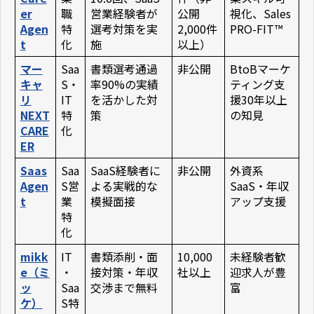
er
職
営業経験者が
公開
視化、Sales
Agen
特
選考対策を実
2,000件
PRO-FIT™
t
化
施
以上）
マー
Saa
書類選考通過
非公開
BtoBマーケ
キャ
S・
率90%の実績
ティング支
リ
IT
を活かした対
援30年以上
NEXT
特
策
の知見
CARE
化
ER
Saas
Saa
SaaS経験者に
非公開
外資系
Agen
S営
よる実戦的な
SaaS・年収
t
業
模擬面接
アップ支援
特
化
mikk
IT
書類添削・面
10,000
未経験者歓
e（ミ
・
接対策・年収
社以上
迎求人が豊
ッ
Saa
交渉まで無料
富
ケ）
S特