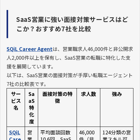
SaaS営業に強い面接対策サービスはど
こか？おすすめ7社を比較
SQiL Career Agent
は、営業職求人46,000件と非公開求
人2,000件以上を保有し、SaaS営業の転職に特化した支
援を展開しています。
以下は、SaaS営業の面接対策が手厚い転職エージェント
7社の比較表です。
サー
Sa
面接対策の特
求人数
強み
ビス
aS
徴
名
特
化
度
SQiL
営
平均面談回数
46,000
124分類の営
Care
業
10.6回、SaaS
件（非
業スキル可