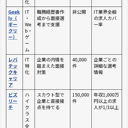
化
Geek
IT
職務経歴書作
非公開
IT業界全般
ly（
・
成から面接選
の求人カバ
ギー
We
考まで支援
ー率
クリ
b・
ー）
ゲ
ー
ム
レバ
IT
企業の内情を
40,000
企業ごとの
テッ
特
踏まえた面接
件
詳細な選考
クキ
化
対策
情報
ャリ
ア
ビズ
ハ
スカウト型で
150,000
年収1,000万
リー
イ
企業と直接接
件
円以上の求
チ
ク
点を持てる
人が1/3以上
ラ
ス
全