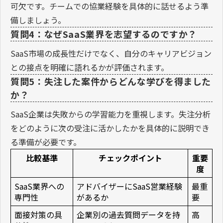
可欠です。チームでの協業経験を具体的に話せるよう準
備しましょう。
質問4：なぜSaaS業界を志望するのですか？
SaaS市場の成長性だけでなく、自分のキャリアビジョン
との接点を明確に語れるかが評価されます。
質問5：失注した案件からどんな学びを得ました
か？
SaaS企業は失敗からの学習能力を重視します。失注分析
をどのように次の受注に活かしたかを具体的に説明でき
る準備が必要です。
比較基準
チェックポイント
重要
度
SaaS業界への
アドバイザーにSaaS営業経験
最重
専門性
があるか
要
面接対策の具
企業別の過去質問データを持
高