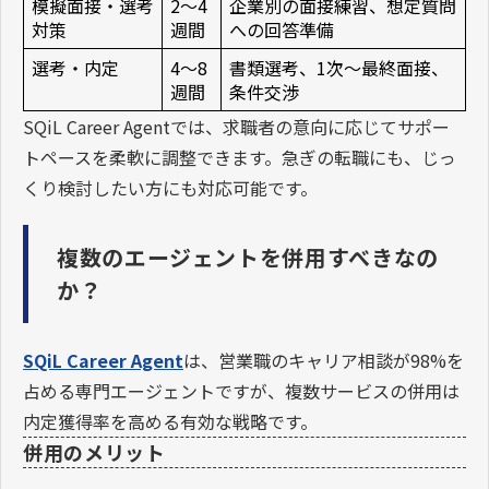
模擬面接・選考
2〜4
企業別の面接練習、想定質問
対策
週間
への回答準備
選考・内定
4〜8
書類選考、1次〜最終面接、
週間
条件交渉
SQiL Career Agentでは、求職者の意向に応じてサポー
トペースを柔軟に調整できます。急ぎの転職にも、じっ
くり検討したい方にも対応可能です。
複数のエージェントを併用すべきなの
か？
SQiL Career Agent
は、営業職のキャリア相談が98%を
占める専門エージェントですが、複数サービスの併用は
内定獲得率を高める有効な戦略です。
併用のメリット