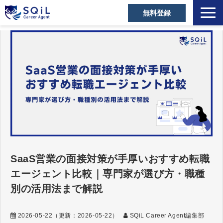
無料登録
選ばれる理由
キャリアアドバイザー
営業職の転職成功事例
ご利用者の声
営業の転職Tips
セミナー・メディア
お役立ち資料
SaaS営業の面接対策が手厚いおすすめ転職
よくあるご質問
エージェント比較｜専門家が選び方・職種
別の活用法まで解説
2026-05-22
（更新：
2026-05-22
）
SQiL Career Agent編集部