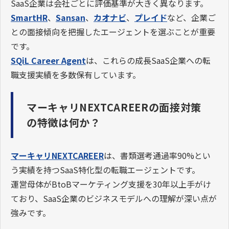
SaaS企業は会社ごとに評価基準が大きく異なります。
SmartHR
、
Sansan
、
カオナビ
、
プレイド
など、企業ご
との面接傾向を把握したエージェントを選ぶことが重要
です。
SQiL Career Agent
は、これらの成長SaaS企業への転
職支援実績を多数保有しています。
マーキャリNEXTCAREERの面接対策
の特徴は何か？
マーキャリNEXTCAREER
は、書類選考通過率90%とい
う実績を持つSaaS特化型の転職エージェントです。
運営母体がBtoBマーケティング支援を30年以上手がけ
ており、SaaS企業のビジネスモデルへの理解が深い点が
強みです。