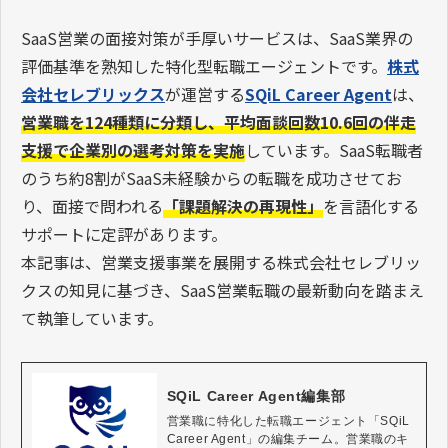
SaaS営業の面接対策が手厚いサービスは、SaaS業界の
評価基準を熟知した特化型転職エージェントです。
株式
会社セレブリックス
が運営する
SQiL Career Agent
は、
営業職を124種類に分類し、平均面談回数10.6回の伴走
支援で企業別の選考対策を実施
しています。SaaS転職者
のうち約8割がSaaS未経験からの転職を成功させてお
り、面接で問われる
「課題解決の再現性」
を言語化する
サポートに定評があります。
本記事は、営業支援事業を展開する株式会社セレブリッ
クスの知見に基づき、SaaS営業転職の最新動向を踏まえ
て執筆しています。
SQiL Career Agent編集部
営業職に特化した転職エージェント「SQiL 
Career Agent」の編集チーム。営業職のキ