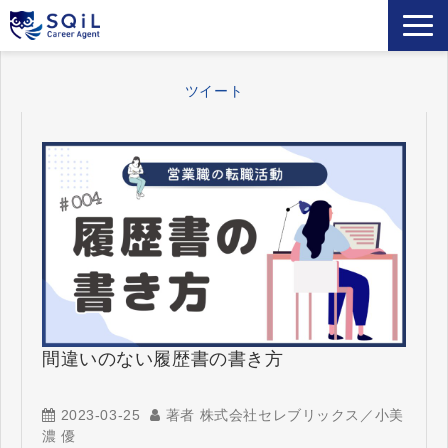
選ばれる理由
ツイート
キャリアアドバイザー
営業職の転職成功事例
ご利用者の声
営業の転職Tips
セミナー・メディア
お役立ち資料
よくあるご質問
間違いのない履歴書の書き方
2023-03-25
著者 株式会社セレブリックス／小美
濃 優