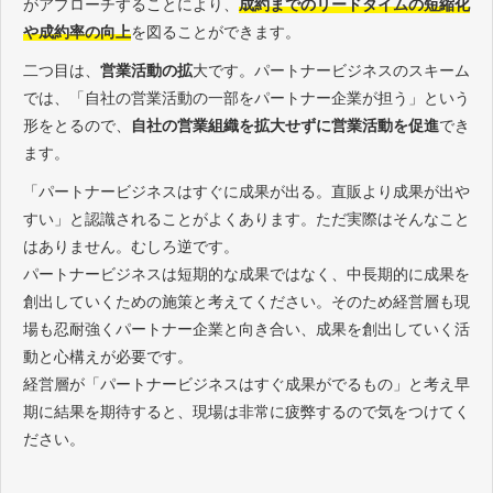
がアプローチすることにより、
成約までのリードタイムの短縮化
や成約率
の
向上
を図ることができます。
二つ目は、
営業活動の拡
大です。パートナービジネスのスキーム
では、「自社の営業活動の一部をパートナー企業が担う」という
形をとるので、
自社の営業組織を拡大せずに営業活動を促進
でき
ます。
「パートナービジネスはすぐに成果が出る。直販より成果が出や
すい」と認識されることがよくあります。ただ実際はそんなこと
はありません。むしろ逆です。
パートナービジネスは短期的な成果ではなく、中長期的に成果を
創出していくための施策と考えてください。そのため経営層も現
場も忍耐強くパートナー企業と向き合い、成果を創出していく活
動と心構えが必要です。
経営層が「パートナービジネスはすぐ成果がでるもの」と考え早
期に結果を期待すると、現場は非常に疲弊するので気をつけてく
ださい。