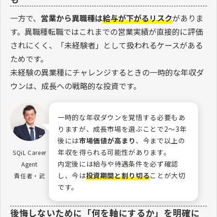
一方で、
営業から異職種は
給与が下がるリスク
がありま
す。異職種転職ではこれまでの営業実績が直接的に評価
されにくく、「未経験者」として扱われるケースがある
ためです。
未経験の異業種にチャレンジするときの一時的な年収ダ
ウンは、成長への戦略的な投資です。
一時的な年収ダウンを覚悟する必要もあ
りますが、成長市場を選ぶことで2〜3年
後には
市場価値が高まり
、今まで以上の
年収を得られる可能性があります。
SQiL Career
内定後には給与や待遇条件を必ず確認
Agent
し、今は
投資期間と割り切る
ことが大切
責任者・武
です。
後悔しないために「何を軸にするか」を明確に