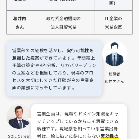
画）
和井内
政府系金融機関の
IT企業の
さん
法人融資営業
営業企画
営業部での経験を活かし、
実行可能性を
意識した提案
ができています 。年間売上
予算の策定やKPI分析、リカバリープラン
の立案などを担当しており、現場のプロ
転職者
セスを大切にしてきた経験が今の営業企
和井内さん
画の業務にマッチしています 。
営業企画は、現場やドメイン知識をキャ
ッチアップしているからこそ活躍できる
職種です。現場感を知っている営業出身
者は、絵に描いた餅にならない
実効性の
SQiL Career