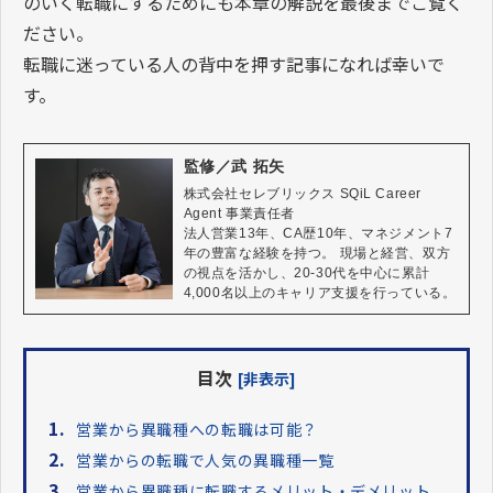
のいく転職にするためにも本章の解説を最後までご覧く
ださい。
転職に迷っている人の背中を押す記事になれば幸いで
す。
監修／武 拓矢
株式会社セレブリックス SQiL Career 
Agent 事業責任者

法人営業13年、CA歴10年、マネジメント7
年の豊富な経験を持つ。 現場と経営、双方
の視点を活かし、20-30代を中心に累計
4,000名以上のキャリア支援を行っている。
目次
[非表示]
1.
営業から異職種への転職は可能？
2.
営業からの転職で人気の異職種一覧
3.
営業から異職種に転職するメリット・デメリット