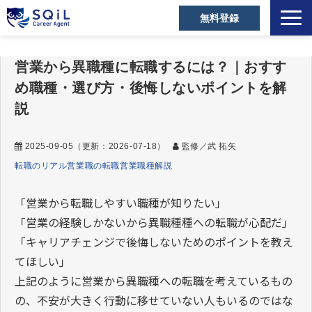
無料登録
選ばれる理由
営業から異職種に転職するには？｜おすす
キャリアアドバイザー
め職種・選び方・後悔しないポイントを解
営業職の転職成功事例
説
ご利用者の声
2025-09-05
（更新：
2026-07-18
）
監修／武 拓矢
営業の転職Tips
転職のリアル
営業職の転職
営業職種解説
セミナー・メディア
お役立ち資料
「営業から転職しやすい職種が知りたい」
「営業の経験しかないから異職種種への転職が心配だ」
よくあるご質問
「キャリアチェンジで後悔しないためのポイントを教え
てほしい」
上記のように営業から異職種への転職を考えているもの
の、不安が大きく行動に移せていない人もいるのではな