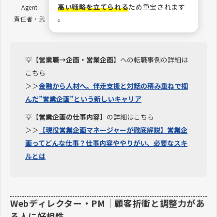
高い戦略を立てられる
ため重宝されます
Agent
。
責任者・武
💡【
営業職→企画・営業企画
】への転職事例の詳細は
こちら
＞＞
金融から人材へ。伴走支援と対話の積み重ねで掴
んだ”営業企画”という新しいキャリア
💡【
営業企画の仕事内容】
の詳細はこちら
＞＞
【現役営業企画マネージャーが徹底解説】営業企
画ってどんな仕事？仕事内容ややりがい、必要なスキ
ルとは
Webディレクター・PM｜顧客折衝と調整力があ
る人に好相性