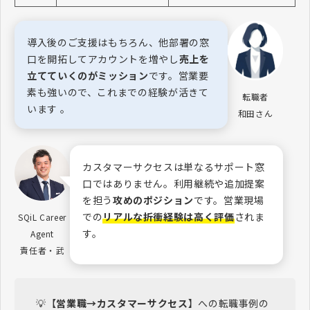
導入後のご支援はもちろん、他部署の窓
口を開拓してアカウントを増やし
売上を
立てていくのがミッション
です。営業要
素も強いので、これまでの経験が活きて
転職者
います 。
和田さん
カスタマーサクセスは単なるサポート窓
口ではありません。利用継続や追加提案
を担う
攻めのポジション
です。営業現場
での
リアルな折衝経験は高く評価
されま
SQiL Career
す。
Agent
責任者・武
💡【
営業職→カスタマーサクセス
】への転職事例の