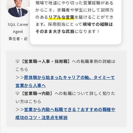
現場で地道にやり切った営業経験がある
からこそ、求職者や学生に対して説得力
のある
リアルな言葉
を届けることができ
ます。採用担当にとって
現場での経験は
SQiL Career
そのまま大きな武器
になります！
Agent
責任者・武
💡【
営業職→人事・採用職
】への転職事例の詳細は
こちら
＞＞
原体験から始まったキャリアの軸。タイミーで
営業から人事へ
💡【
営業職→内勤
】への転職について詳しく知りた
い方はこちら
＞＞
営業から内勤へ転職できる？おすすめの職種や
成功のコツ・注意点を解説