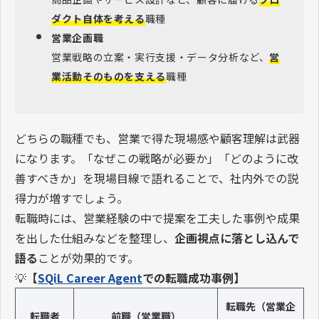
ダクト自体を考える
職種
営業企画職
営業戦略の立案・実行支援・データ分析など、
営
業活動そのものを支える
職種
どちらの職種でも、営業で得た現場感や顧客理解は武器
になります。「なぜこの戦略が必要か」「どのように改
善すべきか」を現場目線で語れることで、社内外での説
得力が増すでしょう。
転職時には、営業経験の中で提案を工夫した事例や成果
を出した仕組みなどを整理し、
企画視点に落とし込んで
語る
ことが効果的です。
💡
【
SQiL Career Agent
での転職成功事例】
転職先（営業企
転職者
前職（営業職）