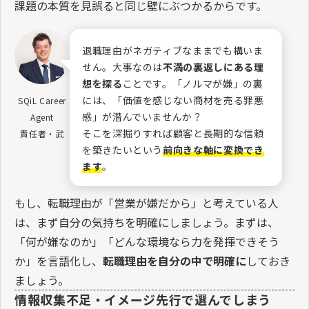
課題の本質を見誤ると同じ壁にぶつかるからです。
退職理由がネガティブなままでも構いま
せん。大事なのは
不満の裏返しにある理
想を探る
ことです。「ノルマが嫌」の裏
には、「価値を感じない商材を売る罪悪
SQiL Career
感」が潜んでいませんか？
Agent
そこを深掘りすれば顧客と長期的な信頼
責任者・武
を築きたいという
前向きな軸に変換でき
ます
。
もし、転職理由が「営業が嫌だから」と考えている人
は、まず自分の気持ちを明確にしましょう。まずは、
「何が嫌なのか」「どんな環境なら力を発揮できそう
か」を言語化し、
転職理由を自分の中で明確に
しておき
ましょう。
情報収集不足・イメージ先行で選んでしまう