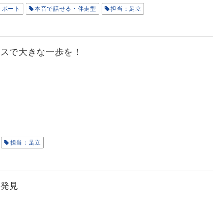
サポート
本音で話せる・伴走型
担当：足立
イスで大きな一歩を！
担当：足立
を発見