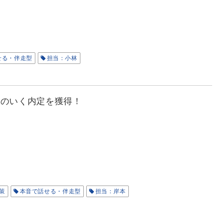
せる・伴走型
担当：小林
足のいく内定を獲得！
策
本音で話せる・伴走型
担当：岸本