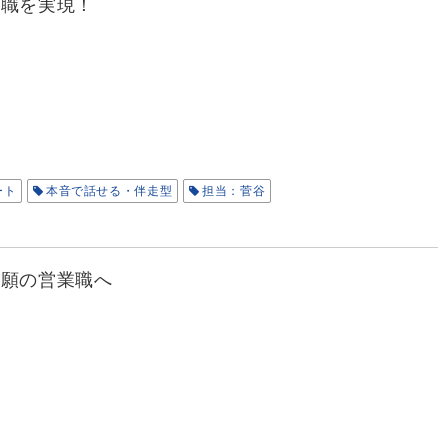
転職を実現！
ート
本音で話せる・伴走型
担当：菅谷
念願の営業職へ