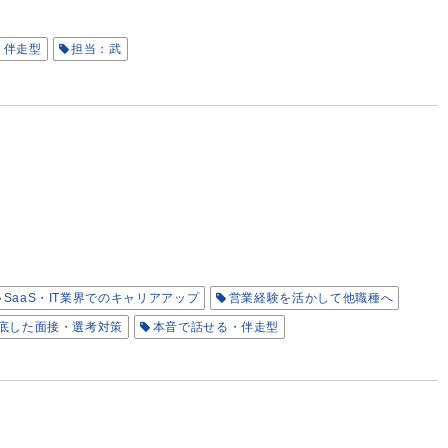
・伴走型
担当：武
SaaS・IT業界でのキャリアアップ
営業経験を活かして他職種へ
底した面接・選考対策
本音で話せる・伴走型
担当：岸本
担当：菅谷
担当：井田
担当：小林
担当：吉村