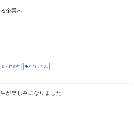
える企業へ
せる・伴走型
担当：大北
人生が楽しみになりました