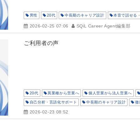
男性
20代
中長期のキャリア設計
本音で話せる
2026-02-25 07:06
SQiL Career Agent編集部
ご利用者の声
20代
異業種から営業へ
個人営業から法人営業へ
自己分析・言語化サポート
中長期のキャリア設計
徹
ライフイベントとの両立
担当：武
担当：大北
2026-02-23 08:52
担当：足立
担当：近藤