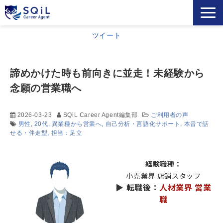
選ばれる理由
ツイート
キャリアアドバイザー
営業職の転職成功事例
諦めかけた時も前向きに並走！未経験から
念願の営業職へ
ご利用者の声
営業の転職Tips
2026-03-23
SQiL Career Agent編集部
ご利用者の声
セミナー・メディア
男性
20代
異業種から営業へ
自己分析・言語化サポート
本音で話
せる・伴走型
担当：足立
お役立ち資料
よくあるご質問
経験職種：
小売業界 店舗スタッフ
▶ 転職後：
人材業界 営業
職