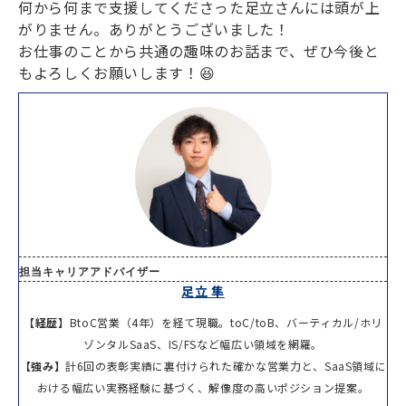
何から何まで支援してくださった足立さんには頭が上
がりません。ありがとうございました！
お仕事のことから共通の趣味のお話まで、ぜひ今後と
もよろしくお願いします！😆
担当キャリアアドバイザー
足立 隼
【経歴】
BtoC営業（4年）を経て現職。toC/toB、バーティカル/ホリ
ゾンタルSaaS、IS/FSなど幅広い領域を網羅。
【強み】
計6回の表彰実績に裏付けられた確かな営業力と、SaaS領域に
おける幅広い実務経験に基づく、解像度の高いポジション提案。