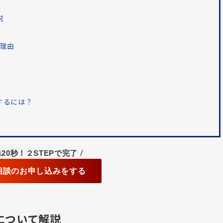
説
の理由
するには？
/
20秒！２STEPで完了
相談のお申し込みをする
について解説