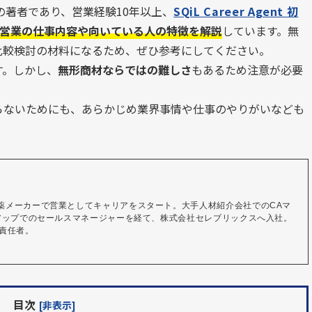
の著者であり、営業経験10年以上、
SQiL Career Agent 初
営業の仕事内容や向いている人の特徴を解説
しています。無
比較検討の材料になるため、ぜひ参考にしてください。
す。しかし、
無形商材ならではの難しさ
もあるため注意が必要
らないためにも、あらかじめ業界事情や仕事のやりがいなども
薬メーカーで営業としてキャリアをスタート。大手人材紹介会社でのCAマ
トアップでのセールスマネージャーを経て、株式会社セレブリックスへ入社。
事業責任者。
目次
[非表示]