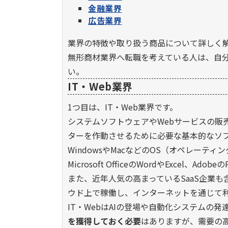
金融業界
広告業界
業界の特徴や取り扱う商品について詳しく
無形商材業界へ転職を考えている人は、自
い。
IT・Web業界
1つ目は、IT・Web業界です。
システムソフトウェアやWebサービスの販
ターを作動させるために必要な基本的なソ
WindowsやMacなどのOS（オペレー
Microsoft OfficeのWordやExcel、Ado
また、近年人気の高まっているSaaS企業も含まれま
ウド上で稼働し、インターネットを通じて
IT・WebはAIの登場や自動化システムの発
を獲得しておく必要
はありますが、需要の