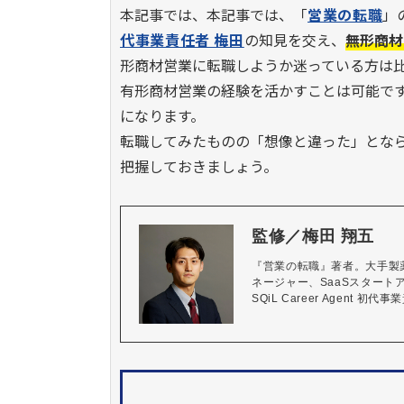
本記事では、
本記事では、「
営業の転職
」
代事業責任者 梅田
の知見を交え、
無形商材
形商材営業に転職しようか迷っている方は
有形商材営業の経験を活かすことは可能で
になります。
転職してみたものの「想像と違った」とな
把握しておきましょう。
監修／梅田 翔五
『営業の転職』著者。大手製
ネージャー、SaaSスター
SQiL Career Agent 初代