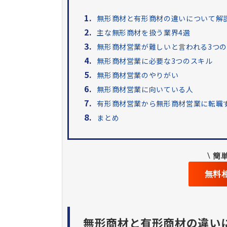
1.
無形商材と有形商材の違いについて解
2.
主な無形商材を扱う業界4選
3.
無形商材営業が難しいと言われる3つ
4.
無形商材営業に必要な3つのスキル
5.
無形商材営業のやりがい
6.
無形商材営業に向いている人
7.
有形商材営業から無形商材営業に転職
8.
まとめ
\
簡単
無料
無形商材と有形商材の違い