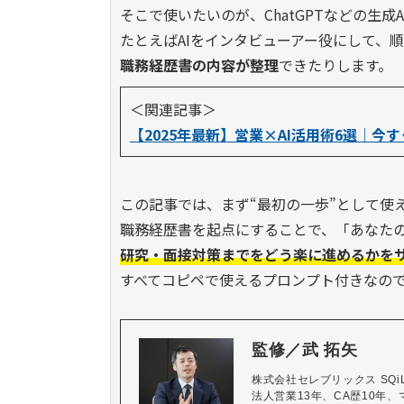
そこで使いたいのが、ChatGPTなどの生成A
たとえばAIをインタビューアー役にして、
職務経歴書の内容が整理
できたりします。
＜関連記事＞
【2025年最新】営業×AI活用術6選｜
この
記事では、まず“最初の一歩”として使
職務経歴書を起点にすることで、「あなたの
研究・面接対策までをどう楽に進めるかを
すべてコピペで使えるプロンプト付きなの
監修／武 拓矢
株式会社セレブリックス SQiL C
法人営業13年、CA歴10年