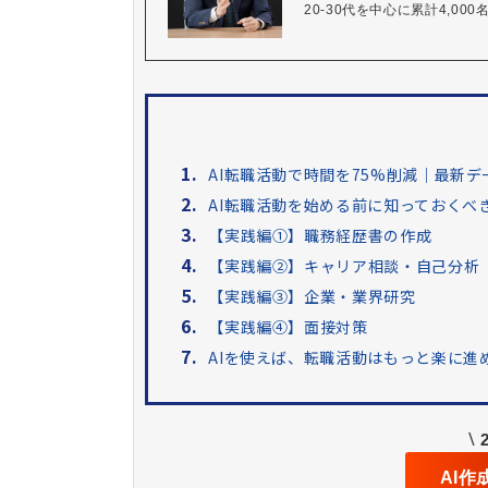
20-30代を中心に累計4,0
1.
AI転職活動で時間を75%削減｜最新
2.
AI転職活動を始める前に知っておくべ
3.
【実践編①】職務経歴書の作成
4.
【実践編②】キャリア相談・自己分析
5.
【実践編③】企業・業界研究
6.
【実践編④】面接対策
7.
AIを使えば、転職活動はもっと楽に進
\
AI