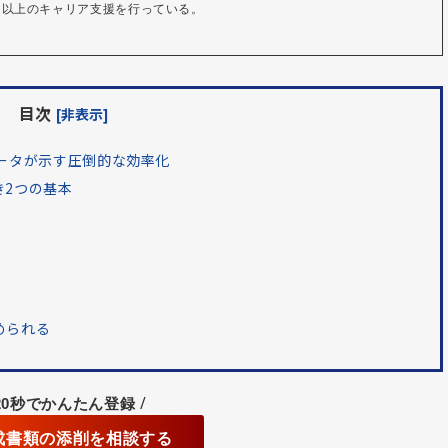
00名以上のキャリア支援を行っている。
目次
[非表示]
データが示す圧倒的な効率化
き2つの基本
められる
/
2
0秒でかんたん登録
作成書類の添削を相談する