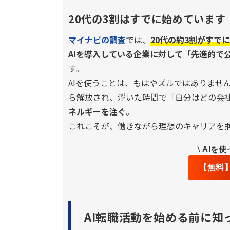
20代の3割はすでに始めています
マイナビの調査
では、
20代の約3割がすで
AIを導入している企業に対して「先進的で
す。
AIを使うことは、もはやズルではありませ
ら解放され、浮いた時間で「自分はどの会
ネルギーを注ぐ
。
これこそが、働きながら理想のキャリアを掴
\
AIを
【無料
AI転職活動を始める前に知