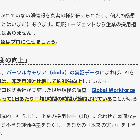
。
書かれていない誤情報を真実の様に伝えられたり、個人の感想
ことはいまだにあります。転職エージェントなら
企業の採用担
とはありません
。
確認はプロに任せましょう
。
精度の向上」
ん。
パーソルキャリア（doda）の実証データ
によれば、AIを
率は、非活用時と比較して約30%向上
しています。
デコ株式会社が実施した世界規模の調査「
Global Workforce
によって1日あたり平均1時間の時間が節約されている
ことが明ら
網羅的に引き出し、企業の採用要件（JD）に合わせた最適な言
よる不当な評価格差をなくし、あなたの「本来の実力」を正当
す。