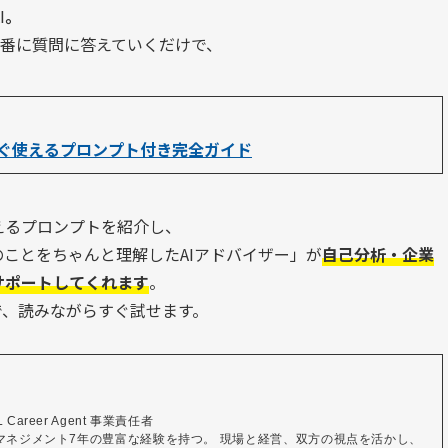
I
。
順番に質問に答えていくだけで、
今すぐ使えるプロンプト付き完全ガイド
える
プロンプトを紹介し、
ことをちゃんと理解したAIアドバイザー」が
自己分析・企業
サポートしてくれます
。
で、読みながらすぐ試せます。
areer Agent 事業責任者

、マネジメント7年の豊富な経験を持つ。 現場と経営、双方の視点を活かし、