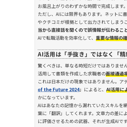
お風呂上がりのわずかな時間で完成します
ただし、AIには限界もあります。ネットに
やクチコミが根拠として出力されてしまう
当から直接話を聞くので誤情報が伝わるこ
AIで転職活動を効率化して、
重要な情報の
AI活用は「手抜き」ではなく「
驚くべきは、単なる時短だけではありませ
活用して書類を作成した求職者の
面接通過
これは日本だけの現象ではありません。ア
of the Future 2024
」によると、
AI活用
かになっています。
AIはあなたの記憶から漏れていたスキルを
葉に「翻訳」してくれます。文章力の差に
に評価させるための武器、それが生成AIで