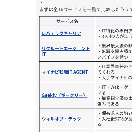
す。
まずは全16サービスを一覧で比較したうえ
サービス名
・IT特化の専門
レバテックキャリア
・3人中2人が年
・業界最大級の非
リクルートエージェント
・転職支援実績N
IT
いパイプを持つ
・IT業界専任の
マイナビ転職IT AGENT
てくれる
・大手マイナビ
・IT・Web・
いる
Geekly（ギークリー）
・職業紹介優良事
強みである
・保有求人の約7
ウィルオブ・テック
・入社後97%が
る