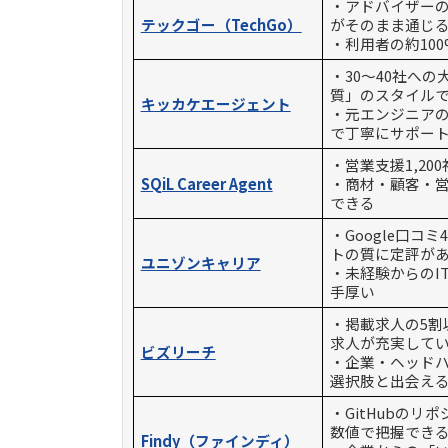
・アドバイザーの
テックゴー（TechGo）
がそのまま通じ
・利用者の約10
・30〜40社へ
質」のスタイル
キッカケエージェント
・元エンジニア
で丁寧にサポー
・営業支援1,2
SQiL Career Agent
・商材・顧客・
できる
・Google口コ
トの質に定評が
ユニゾンキャリア
・未経験からのI
手厚い
・掲載求人の5割
求人が充実して
ビズリーチ
・企業・ヘッド
選択肢と出会え
・GitHubの
数値で把握でき
Findy（ファインディ）