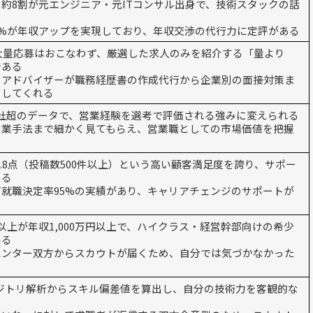
約8割が元エンジニア・元ITコンサル出身で、技術スタックの話
る
0%が年収アップを実現しており、年収交渉の代行力に定評がある
の大量応募はおこなわず、厳選した求人のみを紹介する「量より
である
のアドバイザーが職務経歴書の作成代行から企業別の面接対策ま
トしてくれる
00社超のデータで、営業経験を選考で評価される強みに変えられる
営業手法まで細かく見てもらえ、営業職としての市場価値を把握
ミ4.8点（投稿数500件以上）という高い顧客満足度を誇り、サポー
ある
T就職決定率95%の実績があり、キャリアチェンジのサポートが
以上が年収1,000万円以上で、ハイクラス・経営幹部向けの希少
いる
ハンター双方からスカウトが届くため、自分では気づかなかった
る
リポジトリ解析からスキル偏差値を算出し、自分の技術力を客観的な
る