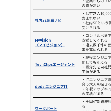
・企業からの「
の質が高い
・保有求人10,0
含まれない
社内SE転職ナビ
・社内SEという
受けられる
・コンサル出身ア
MyVision
支援してくれる
（マイビジョン）
・過去数千件の
率を高められる
・現役エンジニ
化してもらえる
TechClipsエージェント
・紹介先を自社開
実績がある
・ITエンジニア
合う求人を探せ
doda エンジニアIT
・年収アップ率71
の実績がある
・全国47都道府
る
ワークポート
・IT・エンジニ