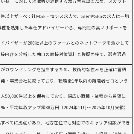
いいね」に対して求職者が返信する双方合意型のため、スカウト
00件以上がすべて社内SE・情シス求人で、SIerやSESの求人は一切
職種を熟知した専任アドバイザーから、専門性の高いサポートを
ドバイザーが200社以上のファームとのネットワークを活かして
面接内容を分析した独自の面接対策資料と模擬面接で、選考通過
アがカウンセリングを担当するため、技術的な強みを正確に言語
発・事業会社に絞っており、転職後1年以内の離職者ゼロという
求人50,000件以上を保有しており、幅広い職種・業種から希望に
る
%・平均年収アップ額88万円（2024年11月〜2025年10月実績）
県すべてに拠点があり、地方在住でも対面でのキャリア相談ができ
ア・クリエイター・ゲームと幅広い職種を扱い、未経験〜50代ま