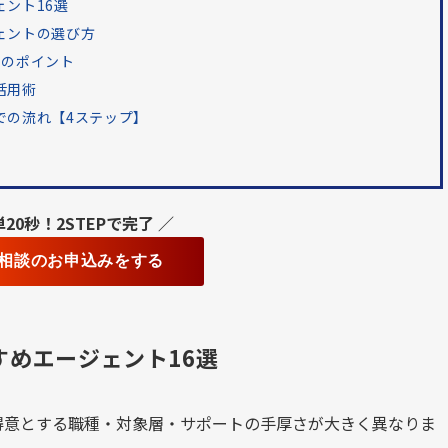
ェント16選
ェントの選び方
つのポイント
活用術
での流れ【4ステップ】
単20秒！2STEPで完了 ／
相談のお申込みをする
すめエージェント16選
得意とする職種・対象層・サポートの手厚さが大きく異なりま