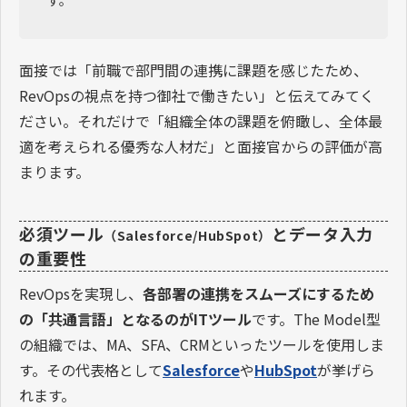
す。
面接では「前職で部門間の連携に課題を感じたため、
RevOpsの視点を持つ御社で働きたい」と伝えてみてく
ださい。それだけで「組織全体の課題を俯瞰し、全体最
適を考えられる優秀な人材だ」と面接官からの評価が高
まります。
必須ツール
とデータ入力
（Salesforce/HubSpot）
の重要性
RevOpsを実現し、
各部署の連携をスムーズにするため
の「共通言語」となるのがITツール
です。The Model型
の組織では、MA、SFA、CRMといったツールを使用しま
す。その代表格として
Salesforce
や
HubSpot
が挙げら
れます。