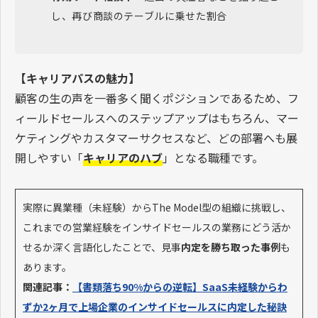
し、再び商談のテーブルに乗せた割合
【キャリアパスの魅力】
顧客の生の声を一番多く聞くポジションであるため、フ
ィールドセールスへのステップアップはもちろん、マー
ケティングやカスタマーサクセスなど、どの部署へも展
開しやすい「
キャリアのハブ
」となる職種です。
実際に異業種（未経験）からThe Model型の組織に挑戦し、
これまでの営業経験をインサイドセールスの業務にどう活か
せるか深く言語化したことで、見事
内定を勝ち取った事例
も
あります。
関連記事：
【書類落ち90%からの逆転】SaaS未経験からわ
ずか2ヶ月で上場企業のインサイドセールスに内定した秘訣