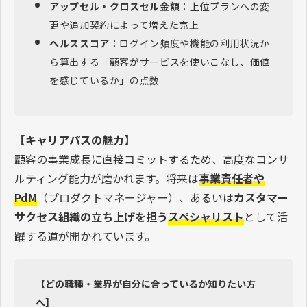
アップセル・クロスセル金額
：上位プランへの変
更や追加契約によって増えた売上
ヘルススコア
：ログイン頻度や機能の利用状況か
ら算出する「顧客がサービスを使いこなし、価値
を感じているか」の点数
【キャリアパスの魅力】
顧客の事業成長に直接コミットするため、高度なコンサ
ルティング能力が磨かれます。将来は
事業責任者や
PdM
（プロダクトマネージャー）、あるいは
カスタマー
サクセス組織の立ち上げを担う
スペシャリスト
として活
躍する道が開かれています。
【どの職種・業界が自分に合っているか知りたい方
へ】