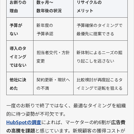
お断りの
数ヶ月〜
リサイクルの
理由
数年後の状況
メリット
予算が
新年度の
予算確保のタイミングで
ない
予算承認
最優先に提案できる
導入のタ
担当者交代・方針
新体制によるニーズの掘
イミング
変更
り起こしを逃さない
ではない
他社に決
契約更新・現状へ
比較検討が再度起こるタ
めた
の不満
イミングで逆転を狙える
一度のお断りで終了ではなく、最適なタイミングを組織
的に待つ姿勢が不可欠です。
HubSpotの調査
によれば、マーケターの約6割が
広告費
の高騰を課題
と感じています。新規顧客の獲得コストが