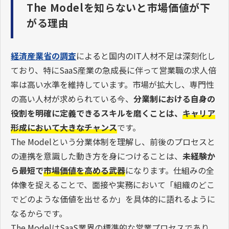
The Modelを知らないと市場価値が下
がる理由
経済産業省の調査
によると国内のIT人材不足は深刻化し
ており、特にSaaS産業の急成長に伴って営業職の求人倍
率は高い水準を維持しています。市場が拡大し、専門性
の高い人材が求められている今、
分業制における自身の
役割を明確に定義できるスキルを磨くことは、
キャリア
形成において大きなチャンス
です。
The Modelという分業体制を理解し、前後のプロセスと
の連携を意識した動き方を身につけることは、
未経験か
ら最短で
市場価値を高める武器
になります。仕組みの全
体像を捉えることで、面接や実務において「組織のどこ
でどのような価値を出せるか」を具体的に語れるように
なるからです。
The ModelはSaaS業界の標準的な営業プロセスであり、