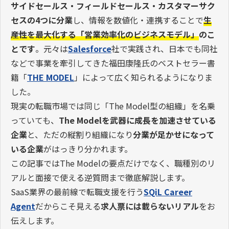
サイドセールス・フィールドセールス・カスタマーサク
セスの4つに分業
し、情報を数値化・連携することで
生
産性を最大化する「営業効率化のビジネスモデル」
のこ
とです
。元々は
Salesforce
社で実践され、日本でも同社
などで事業を牽引してきた福田康隆氏のベストセラー書
籍「
THE MODEL
」によって広く知られるようになりま
した。
現実の転職市場では同じ「The Model型の組織」を名乗
っていても、
The Model
を武器に成長を加速させている
企業
と、ただの縦割り組織になり
分業が足かせになって
いる企業
がはっきり分かれます。
この記事ではThe Modelの要点だけでなく、職種別のリ
アルと面接で使える逆質問まで徹底解説します。
SaaS業界の最前線で転職支援を行う
SQiL Career
Agent
だからこそ見える
求人票には載らないリアル
をお
伝えします。