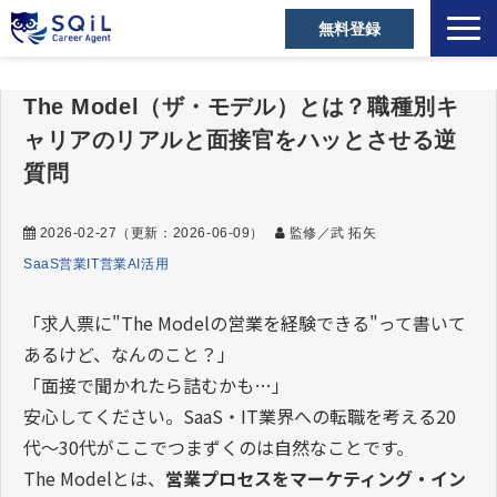
無料登録
選ばれる理由
The Model（ザ・モデル）とは？職種別キ
キャリアアドバイザー
ャリアのリアルと面接官をハッとさせる逆
営業職の転職成功事例
質問
ご利用者の声
2026-02-27
（更新：
2026-06-09
）
監修／武 拓矢
営業の転職Tips
SaaS営業
IT営業
AI活用
セミナー・メディア
お役立ち資料
「求人票に"The Modelの営業を経験できる"って書いて
あるけど、なんのこと？」
よくあるご質問
「面接で聞かれたら詰むかも…」
安心してください。SaaS・IT業界への転職を考える20
代〜30代がここでつまずくのは自然なことです。
The Modelとは、
営業プロセスをマーケティング・イン