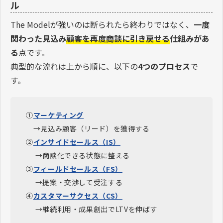
ル
The Modelが強いのは断られたら終わりではなく、
一度
関わった見込み
顧客を再度商談に引き戻せる
仕組みがあ
る
点です。
典型的な流れは上から順に、以下の
4つのプロセス
で
す。
①
マーケティング
→見込み顧客（リード）を獲得する
②
インサイドセールス（IS）
→商談化できる状態に整える
③
フィールドセールス（FS）
→提案・交渉して受注する
④
カスタマーサクセス（CS）
→継続利用・成果創出でLTVを伸ばす