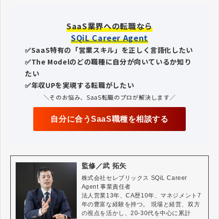
SaaS業界への転職なら
SQiL Career Agent
✅SaaS特有の「営業スキル」を正しく言語化したい
✅The Modelのどの職種に自分が向いているか知り
たい
✅年収UPを実現する転職がしたい
＼そのお悩み、SaaS転職のプロが解決します／
自分に合うSaaS職種を相談する
監修／武 拓矢
株式会社セレブリックス SQiL Career 
Agent 事業責任者

法人営業13年、CA歴10年、マネジメント7
年の豊富な経験を持つ。 現場と経営、双方
の視点を活かし、20-30代を中心に累計