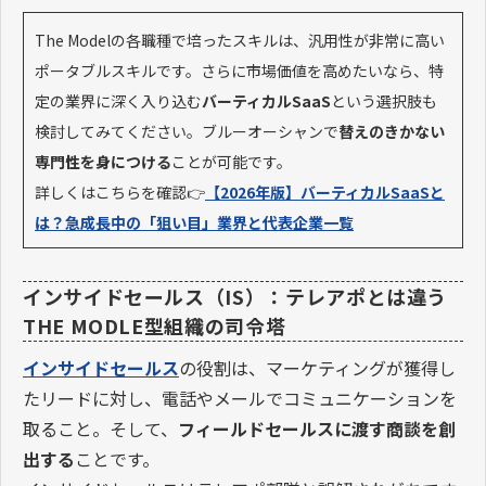
The Modelの各職種で培ったスキルは、汎用性が非常に高い
ポータブルスキルです。さらに市場価値を高めたいなら、特
定の業界に深く入り込む
バーティカルSaaS
という選択肢も
検討してみてください。ブルーオーシャンで
替えのきかない
専門性を身につける
ことが可能です。
詳しくはこちらを確認👉
【2026年版】バーティカルSaaSと
は？急成長中の「狙い目」業界と代表企業一覧
インサイドセールス（IS）：テレアポとは違う
THE MODLE型組織の司令塔
インサイドセールス
の役割は、マーケティングが獲得し
たリードに対し、電話やメールでコミュニケーションを
取ること。そして、
フィールドセールスに渡す商談を創
出する
ことです。