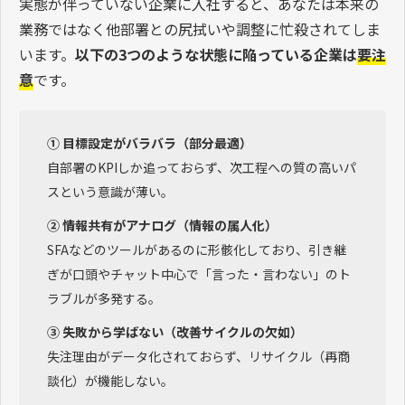
実態が伴っていない企業に入社すると、あなたは本来の
業務ではなく他部署との尻拭いや調整に忙殺されてしま
います。
以下の3つのような状態に陥っている企業は
要注
意
です。
① 目標設定がバラバラ（部分最適）
自部署のKPIしか追っておらず、次工程への質の高いパ
スという意識が薄い。
② 情報共有がアナログ（情報の属人化）
SFAなどのツールがあるのに形骸化しており、引き継
ぎが口頭やチャット中心で「言った・言わない」のト
ラブルが多発する。
③ 失敗から学ばない（改善サイクルの欠如）
失注理由がデータ化されておらず、リサイクル（再商
談化）が機能しない。