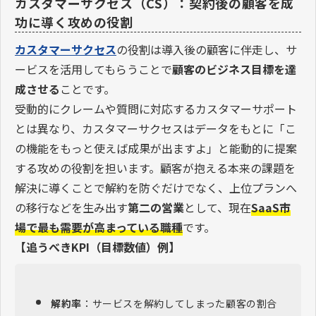
カスタマーサクセス（CS）：契約後の顧客を成
功に導く攻めの役割
カスタマーサクセス
の役割は導入後の顧客に伴走し、サ
ービスを活用してもらうことで
顧客のビジネス目標を達
成させる
ことです。
受動的にクレームや質問に対応するカスタマーサポート
とは異なり、カスタマーサクセスはデータをもとに「こ
の機能をもっと使えば成果が出ますよ」と能動的に提案
する攻めの役割を担います。顧客が抱える本来の課題を
解決に導くことで解約を防ぐだけでなく、上位プランへ
の移行などを生み出す
第二の営業
として、現在
SaaS市
場で最も需要が高まっている職種
です。
【追うべきKPI（目標数値）例】
解約率
：サービスを解約してしまった顧客の割合