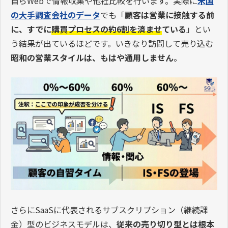
自らWebで情報収集や他社比較を行います。実際に
米国
の大手調査会社のデータ
でも「
顧客は
営業に接触する前
に、すでに
購買プロセスの約6割を済ませ
ている
」とい
う結果が出ているほどです。いきなり訪問して売り込む
昭和の営業スタイルは、もはや通用しません
。
さらにSaaSに代表されるサブスクリプション（継続課
金）型のビジネスモデルは、
従来の売り切り型とは根本