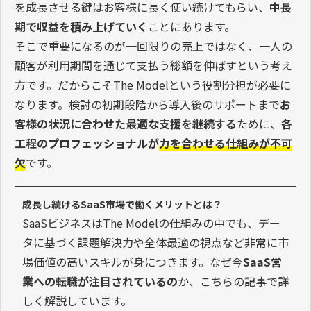
を成長させる鍵はお客様に長く使い続けてもらい、
中長
期で収益を積み上げていく
ことにあります。
そこで重要になるのが一回限りの売上ではなく、一人の
顧客が利用期間を通じて支払う総額を伸ばすという考え
方です。だからこそThe Modelという役割分担が必要に
なります。検討の初期段階から導入後のサポートまで
お
客様の状況に合わせた最適な支援を継続する
ために、
各
工程のプロフェッショナルが
力を合わせる仕組みが不可
欠
です。
成長し続けるSaaS市場で働くメリットとは？
SaaSビジネスはThe Modelの仕組みの中でも、デー
タに基づく課題解決力や全体最適の視点など非常に市
場価値の高いスキルが身につきます。なぜ今
SaaS営
業への転職が注目されているの
か、こちらの記事で詳
しく解説しています。