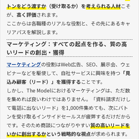
トンをどう渡すか
（受け取るか）を
考えられる人材
こそ
が、
高く評価
されます。
ここからは各職種のリアルな役割と、その先にあるキャ
リアパスを解説します。
マーケティング：すべての起点を作る、質の高
いリードの創出・獲得
マーケティング
の役割はWeb広告、SEO、展示会、ウェ
ビナーなどを駆使して、自社サービスに興味を持つ
「見
込み顧客（リード）」を獲得する
ことです。
しかし、The Modelにおけるマーケティングは、ただ数
を集めれば良いわけではありません。「資料請求だけし
て電話に出ないリード」を1,000件集めても、次にバト
ンを受け取るインサイドセールスが疲弊するだけだから
です。そのため商談につながりやすい
質の高いリードを
いかに創出するか
という戦略的な視点
が求められます。