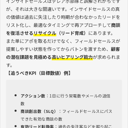
インサイドセールスはテレアポ部隊と誤解されがちです
が、それは大きな間違いです。インサイドセールスの真
の価値は過去に失注したり時期が合わなかったリードを
リスト化し、最適なタイミングで再アプローチして
商談
を復活させる
リサイクル
（リード育成）
にあります。
また単にアポを取るだけでなく、フィールドセールスが
提案しやすい状態を作ってからバトンを渡すため、
顧客
の潜在課題を見極める
高いヒアリング能力
が求められま
す。
【追うべきKPI（目標数値）例】
アクション数
：1日に行う架電数やメールの送信
数
商談創出数（SLQ）
：フィールドセールスにパス
できた有効な商談の数
有効リード転換率
：過去の失注客などを掘り起こ