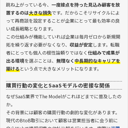
跳ね上がっている今、
一度接点を持った見込み顧客を放
置するのは
大きな損失
です。だからこそリサイクルによ
って再商談を設定することが企業にとって最も効率の良
い成長戦略となります。
この仕組みが機能していれば企業は毎月ゼロから新規開
拓を繰り返す必要がなくなり、
収益が安定
します。転職
者にとっても個人の根性論頼りではなく
仕組みで成果が
出る環境
を選ぶことは、
無理なく
中長期的なキャリアを
築ける
という点で大きなメリットになります。
購買行動の変化とSaaSモデルの密接な関係
なぜSaaS業界でThe Modelがこれほどまでに普及したの
か。
その背景には顧客の購買行動の劇的な変化があります。
現代のBtoB取引において顧客は営業担当者に会う前に