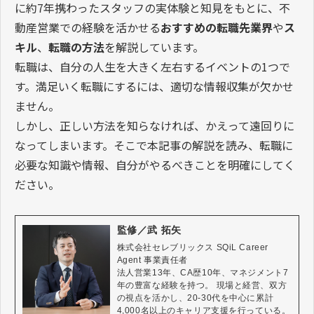
に約7年携わったスタッフの実体験と知見をもとに、不
動産営業での経験を活かせる
おすすめの転職先業界
や
ス
キル
、
転職の方法
を解説しています。
転職は、自分の人生を大きく左右するイベントの1つで
す。満足いく転職にするには、適切な情報収集が欠かせ
ません。
しかし、正しい方法を知らなければ、かえって遠回りに
なってしまいます。そこで本記事の解説を読み、転職に
必要な知識や情報、自分がやるべきことを明確にしてく
ださい。
監修／武 拓矢
株式会社セレブリックス SQiL Career 
Agent 事業責任者

法人営業13年、CA歴10年、マネジメント7
年の豊富な経験を持つ。 現場と経営、双方
の視点を活かし、20-30代を中心に累計
4,000名以上のキャリア支援を行っている。