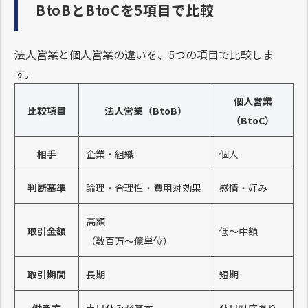
BtoBとBtoCを5項目で比較
法人営業と個人営業の違いを、5つの項目で比較しま
す。
個人営業
比較項目
法人営業（BtoB）
（BtoC）
相手
企業・組織
個人
判断基準
論理・合理性・費用対効果
感情・好み
高額
取引金額
低〜中額
（数百万〜億単位）
取引期間
長期
短期