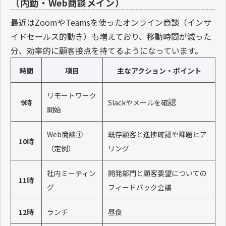
（内勤・Web商談メイン）
最近はZoomやTeamsを使ったオンライン商談（インサ
イドセールス的動き）も増えており、移動時間が減った
分、効率的に顧客接点を持てるようになっています。
時間
項目
主なアクション・ポイント
リモートワーク
認
9時
Slackやメールを確
開始
Web商談①
既存顧客と進捗確認や課題ヒア
10時
（定例）
リング
社内ミーティン
開発部門と顧客要望についての
11時
グ
フィードバック会議
12時
ランチ
昼食