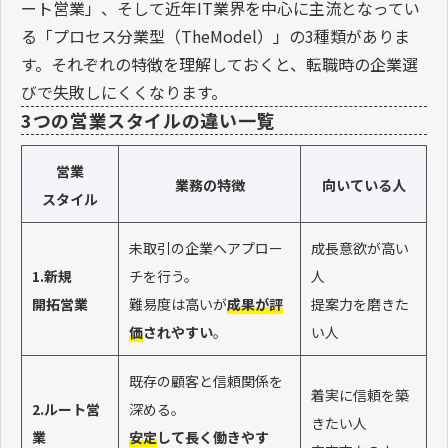
ート営業」、そして近年IT業界を中心に主流となってい
る「プロセス分業型（TheModel）」の3種類がありま
す。それぞれの特徴を理解しておくと、転職時の企業選
びで失敗しにくくなります。
3つの営業スタイルの違い一覧
営業
業務の特徴
向いている人
スタイル
未取引の企業へアプロー
成長意欲が高い
1.新規
チを行う。
人
開拓営業
難易度は高いが
成果が評
提案力を磨きた
価
されやすい
。
い人
既存の顧客と信頼関係を
着実に信頼を築
2.ルート営
深める。
きたい人
業
安定
して長く働きやす