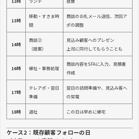
12時
ランチ
昼食
移動・すきま時
商談のお礼メール送信、次回ア
13時
間
ポの調整
商談②
見込み顧客へのプレゼン
14時
（提案）
上司に同行してもらうことも
商談内容をSFAに入力、見積書
16時
帰社・事務処理
作成
テレアポ・翌日
翌日の訪問準備や、見込み客へ
17時
準備
の架電
18時
退社
この日は早めに帰宅
ケース2：既存顧客フォローの日