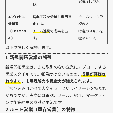
安定志向の人
い
。
3.プロセス
営業工程を分業し専門特
チームワーク重
分業型
化する。
視の人
（TheMod
チーム連携
で成果を出
特定のスキルを
el）
す
。
極めたい人
以下で詳しく解説します。
1.新規開拓営業の特徴
新規開拓営業は、まだ取引のない企業にアプローチする
営業スタイルです。難易度は高いものの、
成果が評価さ
れやすく
、市場理解力や提案力が鍛えられます
。
「飛び込みばかりで大変そう」というイメージを持たれ
がちですが、実際には電話、メール、紹介、マーケティ
ング施策経由の商談が主流です。
2.ルート営業（既存営業）の特徴