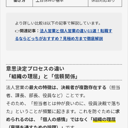
働き方
土日休みが基本
休日対応あり
より詳しい比較は以下の記事で解説しています。
👉
関連記事：
法人営業と個人営業の違い11選！転職す
るならどっちがおすすめ？見極め方まで徹底解説
意思決定プロセスの違い
「組織の理屈」と「信頼関係」
法人営業の
最大の特徴は、決裁者が複数存在する
（担当
者、課長、部長、役員など）ことです。
そのため、「担当者とは仲が良いのに、役員決裁で落ち
た」ということが頻繁に起きます。これを防ぐために
求
められるのは、「個人の感情」ではなく「
組織の理屈
（稟議を通すための論理）
」
です。