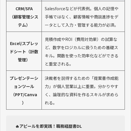
CRM/SFA
Salesforceなどが代表例。個人の記憶や
（顧客管理シス
手帳ではなく、顧客情報や商談進捗をデ
テム）
ータとして入力・管理する能力が必須。
見積作成やROI（費用対効果）の試算な
Excel/スプレッ
ど、数字をロジカルに扱うための基礎ス
ドシート（計数
キル。関数を使った効率化などができる
管理）
と重宝される。
プレゼンテーシ
決裁者を説得するための「提案書作成能
ョンツール
力」が個人営業以上に重要。分かりやす
（PPT/Canva
く、論理的な資料を作るスキルが求めら
）
れる。
🔥アピールを即実践！職務経歴書DL