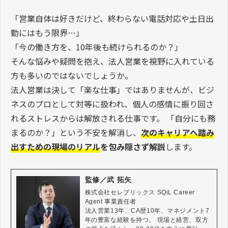
「営業自体は好きだけど、終わらない電話対応や土日出
勤にはもう限界…」
「今の働き方を、10年後も続けられるのか？」
そんな悩みや疑問を抱え、法人営業を視野に入れている
方も多いのではないでしょうか。
法人営業は決して「楽な仕事」ではありませんが、ビジ
ネスのプロとして対等に扱われ、個人の感情に振り回さ
れるストレスからは解放される仕事です。 「自分にも務
まるのか？」という不安を解消し、
次のキャリアへ踏み
出すための現場のリアル
を包み隠さず解説
します。
監修／武 拓矢
株式会社セレブリックス SQiL Career 
Agent 事業責任者

法人営業13年、CA歴10年、マネジメント7
年の豊富な経験を持つ。 現場と経営、双方