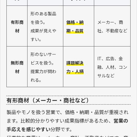
形のある製品
有形商
を扱う。
価格・納
メーカー、商
材
成果が見えや
期・品質
社、不動産など
すい。
形のないサー
IT、広告、金
無形商
ビスを扱う。
課題解決
融、人材、コン
材
提案力が問わ
力・人柄
サルなど
れる。
有形商材（メーカー・商社など）
製品やモノを扱う営業で、価格・納期・品質が重視され
ます。比較的分かりやすい成果指標があるため、
営業の
手応えを感じやすい
分野です。