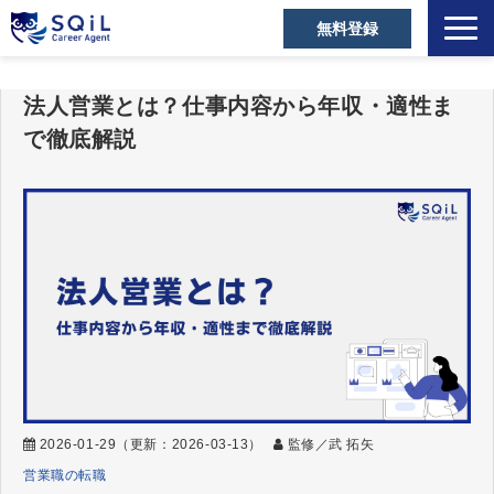
無料登録
選ばれる理由
法人営業とは？仕事内容から年収・適性ま
キャリアアドバイザー
で徹底解説
営業職の転職成功事例
ご利用者の声
営業の転職Tips
セミナー・メディア
お役立ち資料
よくあるご質問
2026-01-29
（更新：
2026-03-13
）
監修／武 拓矢
営業職の転職